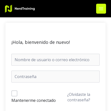
Ir
Main
al
Men
contenido
¡Hola, bienvenido de nuevo!
¿Olvidaste la
contraseña?
Mantenerme conectado