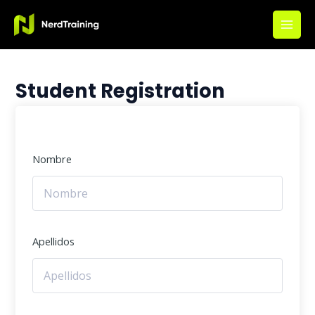
Ir
Main
al
Men
contenido
Student Registration
Nombre
Apellidos