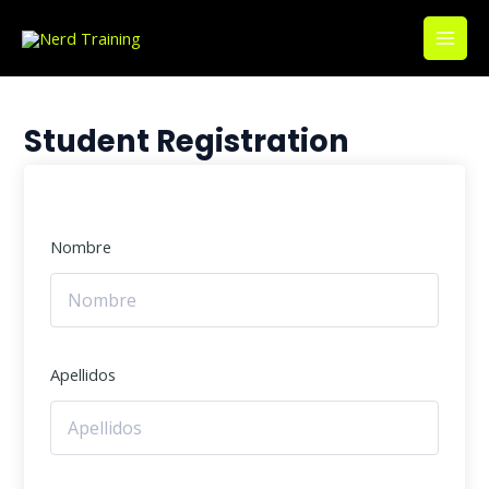
Ir
Main
al
Men
contenido
Student Registration
Nombre
Apellidos