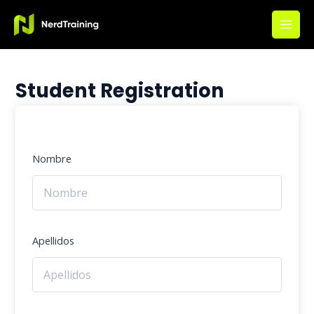
Ir
Main
al
Men
contenido
Student Registration
Nombre
Apellidos