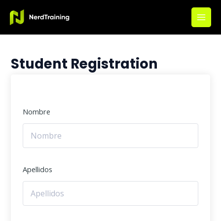
Ir
Main
al
Men
contenido
Student Registration
Nombre
Apellidos