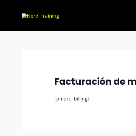
Ir
al
contenido
Facturación de 
[pmpro_billing]