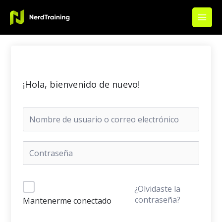
Ir
Main
al
Men
contenido
¡Hola, bienvenido de nuevo!
¿Olvidaste la
contraseña?
Mantenerme conectado