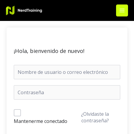
Ir
Main
al
Men
contenido
¡Hola, bienvenido de nuevo!
¿Olvidaste la
contraseña?
Mantenerme conectado