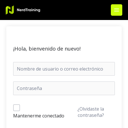
Ir
Main
al
Men
contenido
¡Hola, bienvenido de nuevo!
¿Olvidaste la
contraseña?
Mantenerme conectado