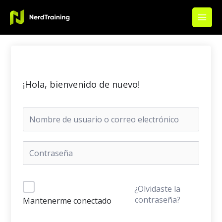
Ir
Main
al
Men
contenido
¡Hola, bienvenido de nuevo!
¿Olvidaste la
contraseña?
Mantenerme conectado