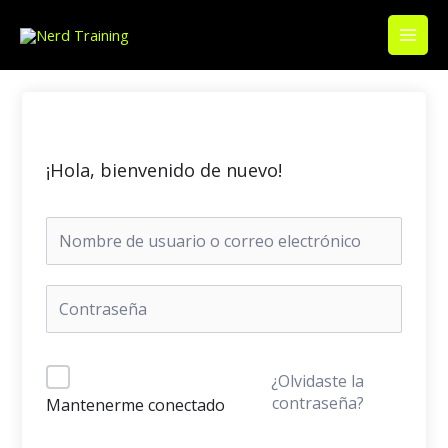
Ir
Main
al
Men
contenido
¡Hola, bienvenido de nuevo!
¿Olvidaste la
contraseña?
Mantenerme conectado