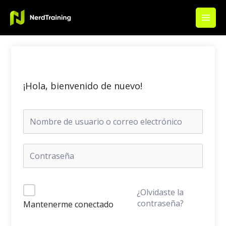
Ir
Main
al
Men
contenido
¡Hola, bienvenido de nuevo!
¿Olvidaste la
contraseña?
Mantenerme conectado