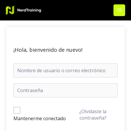
Ir
Main
al
Men
contenido
¡Hola, bienvenido de nuevo!
¿Olvidaste la
contraseña?
Mantenerme conectado