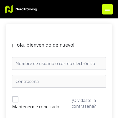
Ir
Main
al
Men
contenido
¡Hola, bienvenido de nuevo!
¿Olvidaste la
contraseña?
Mantenerme conectado