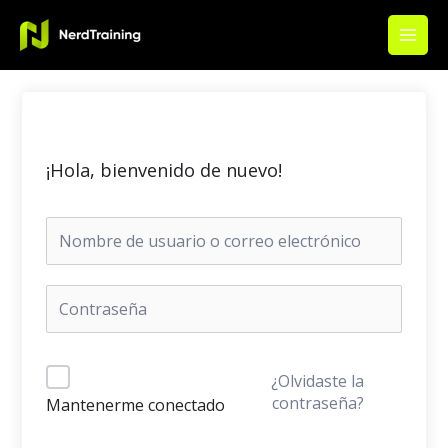
Ir
Main
al
Men
contenido
¡Hola, bienvenido de nuevo!
¿Olvidaste la
contraseña?
Mantenerme conectado