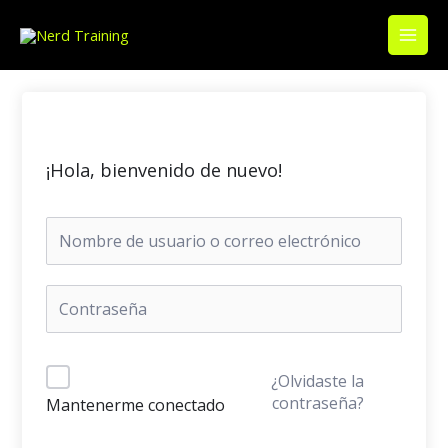
Ir
Main
al
Men
contenido
¡Hola, bienvenido de nuevo!
¿Olvidaste la
contraseña?
Mantenerme conectado