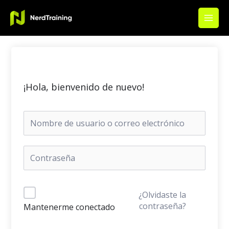
Ir
Main
al
Men
contenido
¡Hola, bienvenido de nuevo!
¿Olvidaste la
contraseña?
Mantenerme conectado