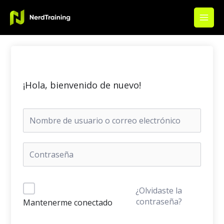
Ir
Main
al
Men
contenido
¡Hola, bienvenido de nuevo!
¿Olvidaste la
contraseña?
Mantenerme conectado